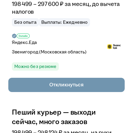
198 499
–
297 600
₽
за месяц,
до вычета
налогов
Без опыта
Выплаты: Ежедневно
Яндекс.Еда
Звенигород (Московская область)
Можно без резюме
Откликнуться
Пеший курьер — выходи
сейчас, много заказов
198 499
–
248 124
₽
за месяц,
на руки